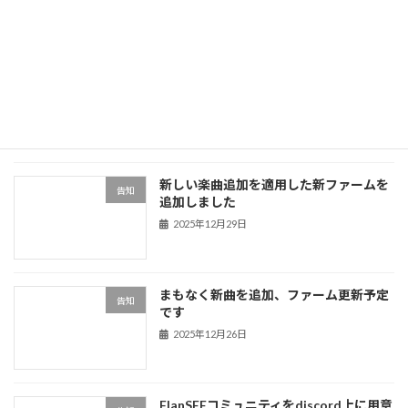
ールはこういうものでした。今回の東方
JukeBoxはこれの改良版になります。
https://booth.pm/ja/items/ […]
続きを読む
最近の投稿
新しい楽曲追加を適用した新ファームを
告知
追加しました
2025年12月29日
まもなく新曲を追加、ファーム更新予定
告知
です
2025年12月26日
FlanSEEコミュニティをdiscord上に用意