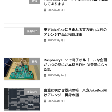
告知
してあります
2025年6月2日
東方JukeBoxに含まれる東方楽曲以外の
楽曲制作
アレンジ作品と掲載理由
2025年5月1日
Raspberry Picoで電子オルゴールな企画
開発
がいつの間にか本格自作MIDI音源になっ
た話
2025年4月26日
幽雅に咲かせ墨染の桜 東方JukeBox向
楽曲制作
けアレンジ 再録の話
2025年4月6日