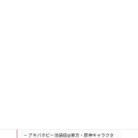
いがあります。
店頭では実際に操作して再生できますので、是非試聴頂ければと
思います。
#東方project
サークル：FlanSEE様から『東方JukeBox』販
売中！
池袋店にもサンプル設置いたしました
東方アレンジを中心に30曲前後収録！
音の流れも画面に出てきてずっと聴いていられ
ます(^^)
■詳細はコチラ
https://t.co/NVy4Yti92z
#アキ
バホビー
pic.twitter.com/QdUKSsBdp5
— アキバホビー池袋店@東方・原神キャラクタ