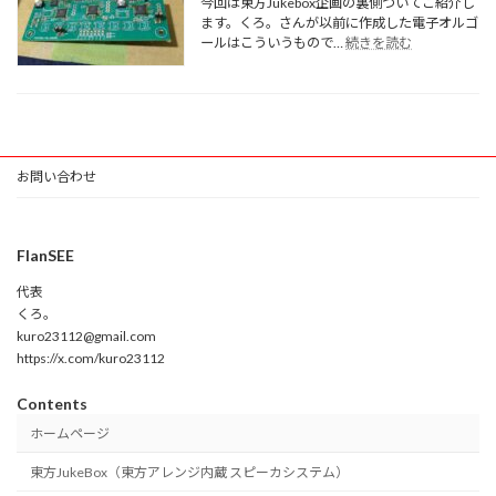
今回は東方Jukebox企画の裏側ついてご紹介し
東
ます。くろ。さんが以前に作成した電子オルゴ
方
:
ールはこういうもので…
続きを読む
楽
Raspberry
Pico
曲
で
以
電
外
子
の
オ
ア
ル
レ
お問い合わせ
ゴ
ン
ー
ジ
ル
作
な
品
FlanSEE
企
と
画
代表
掲
が
載
くろ。
い
理
kuro23112@gmail.com
つ
由
https://x.com/kuro23112
の
間
Contents
に
か
ホームページ
本
格
東方JukeBox（東方アレンジ内蔵 スピーカシステム）
自