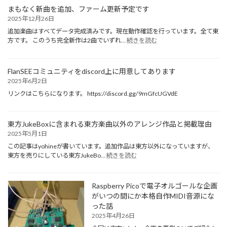
まもなく新曲を追加、ファーム更新予定です
2025年12月26日
追加楽曲はすべてデータ完成済みです。現在動作確認を行っています。全て東
:
方です。 このうち完全新作は2曲でいずれ…
続きを読む
ま
も
な
FlanSEEコミュニティをdiscord上に用意してあります
く
2025年6月2日
新
曲
リンクはこちらになります。 https://discord.gg/9mGfcUGVdE
を
追
加、
東方JukeBoxに含まれる東方楽曲以外のアレンジ作品と掲載理由
フ
2025年5月1日
ァ
この記事はyohineが書いています。追加作品は東方以外になっていますが、
ー
:
東方を売りにしている東方JukeBo…
続きを読む
ム
東
更
方
新
JukeBox
予
Raspberry Picoで電子オルゴールな企画
に
定
がいつの間にか本格自作MIDI音源にな
含
で
った話
ま
す
れ
2025年4月26日
る