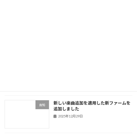
続きを読む
サークル新規サイトの制作とテスト
その他
2025年3月21日
2025年3月24日に向けて、最低限の情報の公開
を開始しました。今後開発関係や進捗はBlogで
随時情報を更新していく見込みです。開発が忙
しすぎる場合は更新が滞る可能性もあります。
続きを読む
最近の投稿
新しい楽曲追加を適用した新ファームを
告知
追加しました
2025年12月29日