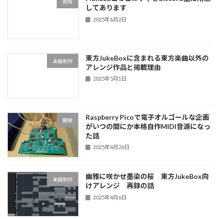
告知
してあります
2025年6月2日
東方JukeBoxに含まれる東方楽曲以外の
楽曲制作
アレンジ作品と掲載理由
2025年5月1日
Raspberry Picoで電子オルゴールな企画
開発
がいつの間にか本格自作MIDI音源になっ
た話
2025年4月26日
幽雅に咲かせ墨染の桜 東方JukeBox向
楽曲制作
けアレンジ 再録の話
2025年4月6日