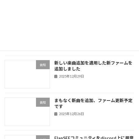
ールはこういうものでした。今回の東方
JukeBoxはこれの改良版になります。
https://booth.pm/ja/items/ […]
続きを読む
最近の投稿
新しい楽曲追加を適用した新ファームを
告知
追加しました
2025年12月29日
まもなく新曲を追加、ファーム更新予定
告知
です
2025年12月26日
FlanSEEコミュニティをdiscord上に用意